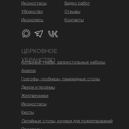
Иконостасы
Видео работ
Убранство
Отзывы
Иконопись
Контакты
ЦЕРКОВНОЕ
УБРАНСТВО
Алтарные тумбы, запрестольные наборы
Аналои
Голгофы, гробницы, панихидные столы
Двери и проёмы
Жертвенники
Иконостасы
Киоты
Литийные столы, кружки для пожертвований