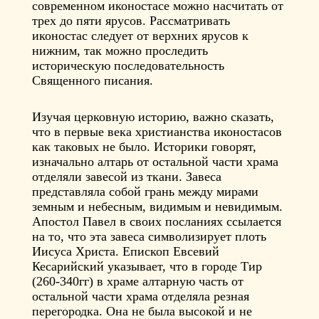
современном иконостасе можно насчитать от
трех до пяти ярусов. Рассматривать
иконостас следует от верхних ярусов к
нижним, так можно проследить
историческую последовательность
Священного писания.
Изучая церковную историю, важно сказать,
что в первые века христианства иконостасов
как таковых не было. Историки говорят,
изначально алтарь от остальной части храма
отделяли завесой из ткани. Завеса
представляла собой грань между мирами
земным и небесным, видимым и невидимым.
Апостол Павел в своих посланиях ссылается
на то, что эта завеса символизирует плоть
Иисуса Христа. Епископ Евсевий
Кесарийский указывает, что в городе Тир
(260-340гг) в храме алтарную часть от
остальной части храма отделяла резная
перегородка. Она не была высокой и не