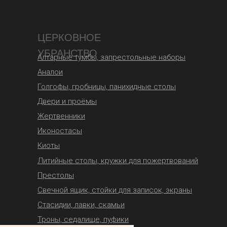
ЦЕРКОВНОЕ
УБРАНСТВО
Алтарные тумбы, запрестольные наборы
Аналои
Голгофы, гробницы, панихидные столы
Двери и проёмы
Жертвенники
Иконостасы
Киоты
Литийные столы, кружки для пожертвований
Престолы
Свечной ящик, стойки для записок, экраны
Стасидии, лавки, скамьи
Троны, седалище, пуфики