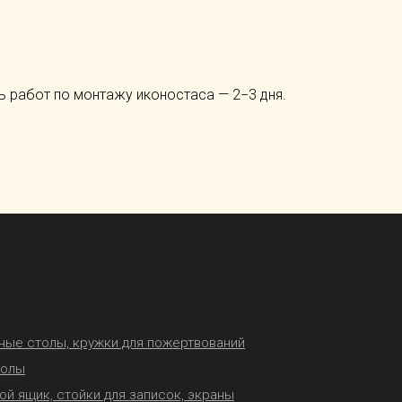
 работ по монтажу иконостаса — 2−3 дня.
ные столы, кружки для пожертвований
толы
ой ящик, стойки для записок, экраны