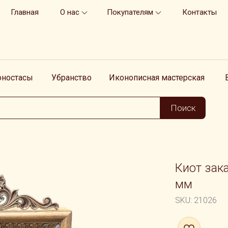
Главная
О нас
Покупателям
Контакты
оностасы
Убранство
Иконописная мастерская
Поиск
Киот зак
мм
SKU:
21026