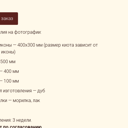
 заказ
лия на фотографии:
иконы — 400x300 мм (размер киота зависит от
 иконы)
 500 мм
— 400 мм
 — 100 мм
л изготовления — дуб
лки — морилка, лак
ения: 3 недели.
т по согласованию.