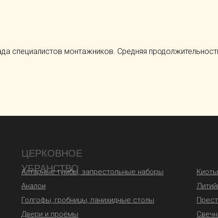
а специалистов монтажников. Средняя продолжительность
ЦЕРКОВНОЕ
УБРАНСТВО
Алтарные тумбы, запрестольные наборы
Киоты
Аналои
Литий
Голгофы, гробницы, панихидные столы
Прес
Двери и проёмы
Свечн