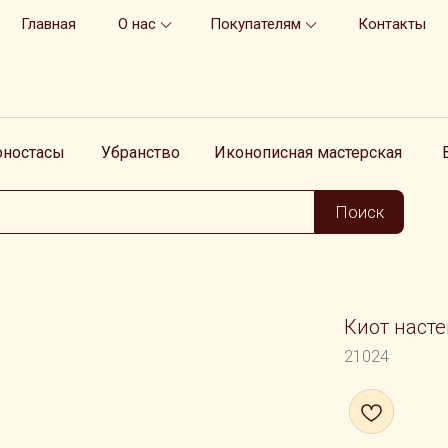
Главная
О нас
Покупателям
Контакты
оностасы
Убранство
Иконописная мастерская
Поиск
Киот наст
21024