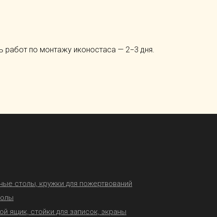
 работ по монтажу иконостаса — 2−3 дня.
ные столы, кружки для пожертвований
толы
ой ящик, стойки для записок, экраны