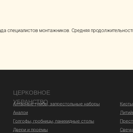
а специалистов монтажников. Средняя продолжительность
ЦЕРКОВНОЕ
УБРАНСТВО
Алтарные тумбы, запрестольные наборы
Киоты
Аналои
Литий
Голгофы, гробницы, панихидные столы
Прес
Двери и проёмы
Свечн