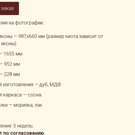
 заказ
лия на фотографии:
иконы — 987х660 мм (размер киота зависит от
 иконы)
— 1655 мм
— 952 мм
 — 228 мм
л изготовления — дуб, МДФ
л каркаса — сосна
лки — морилка, лак
ения: 5 недель.
т по согласованию.