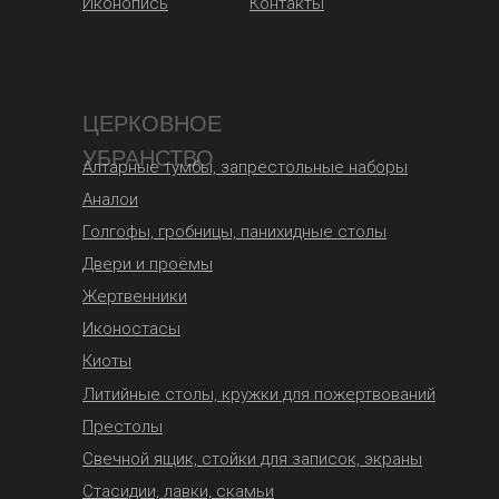
Иконопись
Контакты
ЦЕРКОВНОЕ
УБРАНСТВО
Алтарные тумбы, запрестольные наборы
Аналои
Голгофы, гробницы, панихидные столы
Двери и проёмы
Жертвенники
Иконостасы
Киоты
Литийные столы, кружки для пожертвований
Престолы
Свечной ящик, стойки для записок, экраны
Стасидии, лавки, скамьи