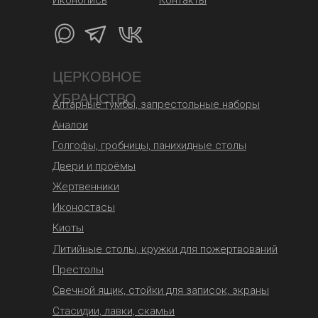
Иконопись
Контакты
ЦЕРКОВНОЕ
УБРАНСТВО
Алтарные тумбы, запрестольные наборы
Аналои
Голгофы, гробницы, панихидные столы
Двери и проёмы
Жертвенники
Иконостасы
Киоты
Литийные столы, кружки для пожертвований
Престолы
Свечной ящик, стойки для записок, экраны
Стасидии, лавки, скамьи