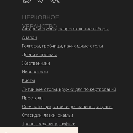
ЦЕРКОВНОЕ
УБРАНСТВО
Алтарные тумбы, запрестольные наборы
Аналои
Голгофы, гробницы, панихидные столы
Двери и проёмы
Жертвенники
Иконостасы
Киоты
Литийные столы, кружки для пожертвований
Престолы
Свечной ящик, стойки для записок, экраны
Стасидии, лавки, скамьи
Троны, седалище, пуфики