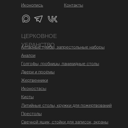
Иконопись
Контакты
ЦЕРКОВНОЕ
УБРАНСТВО
Алтарные тумбы, запрестольные наборы
Аналои
Голгофы, гробницы, панихидные столы
Двери и проёмы
Жертвенники
Иконостасы
Киоты
Литийные столы, кружки для пожертвований
Престолы
Свечной ящик, стойки для записок, экраны