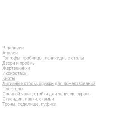
В наличии
Аналои
Голгофы, гробницы, панихидные столы
Двери и проёмы
Жертвенники
Иконостасы
Киоты
Литийные столы, кружки для пожертвований
Престолы
Свечной ящик, стойки для записок, экраны
Стасидии, лавки, скамьи
Троны, седалище, пуфики