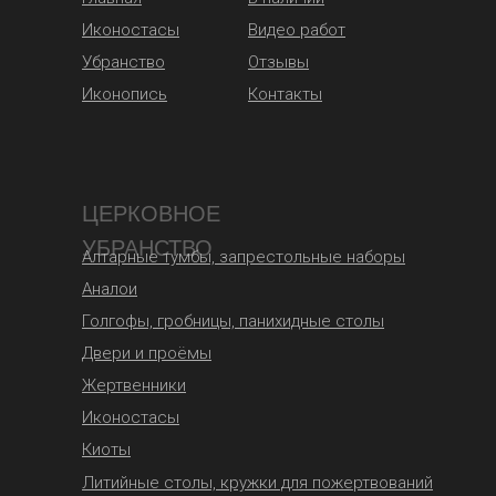
Иконостасы
Видео работ
Убранство
Отзывы
Иконопись
Контакты
ЦЕРКОВНОЕ
УБРАНСТВО
Алтарные тумбы, запрестольные наборы
Аналои
Голгофы, гробницы, панихидные столы
Двери и проёмы
Жертвенники
Иконостасы
Киоты
Литийные столы, кружки для пожертвований